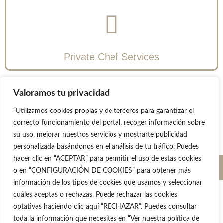
Private Chef Services
Valoramos tu privacidad
“Utilizamos cookies propias y de terceros para garantizar el
correcto funcionamiento del portal, recoger información sobre
su uso, mejorar nuestros servicios y mostrarte publicidad
personalizada basándonos en el análisis de tu tráfico. Puedes
hacer clic en “ACEPTAR” para permitir el uso de estas cookies
© 2025 - Sinergias Club Internacional |
Aviso Legal
|
Política
de Privacidad
|
Política de Cookies
|
Política de Privacidad de
o en “CONFIGURACIÓN DE COOKIES” para obtener más
RRSS
| Diseño Web
Uraldes.com
información de los tipos de cookies que usamos y seleccionar
cuáles aceptas o rechazas. Puede rechazar las cookies
optativas haciendo clic aquí “RECHAZAR”. Puedes consultar
toda la información que necesites en “Ver nuestra política de