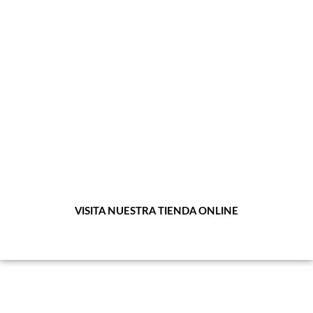
grupo Alabardero … ya se han unido a este
solidario movimiento en el que respaldamos
los negocios de nuestros asociados,
promoviendo sus servicios y productos con
beneficios a las asociaciones que más están
aportando a la sociedad y ayudando a niños en
situación vulnerable.
VISITA NUESTRA TIENDA ONLINE