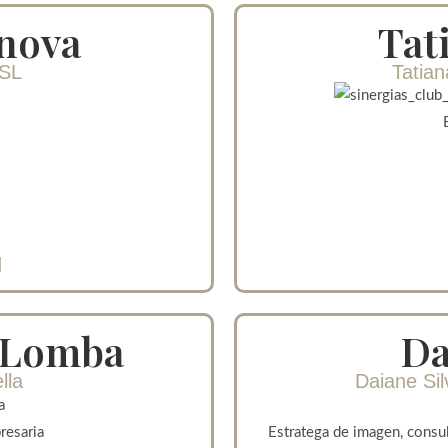
nova
Tat
 SL
Tatian
d
 Lomba
Da
lla
Daiane Si
resaria
Estratega de imagen, consul