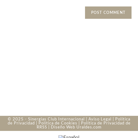
© 2025 - Sinergias Club Internacional |
Aviso Legal
|
Política
de Privacidad
|
Política de Cookies
|
Política de Privacidad de
RRSS
| Diseño Web
Uraldes.com